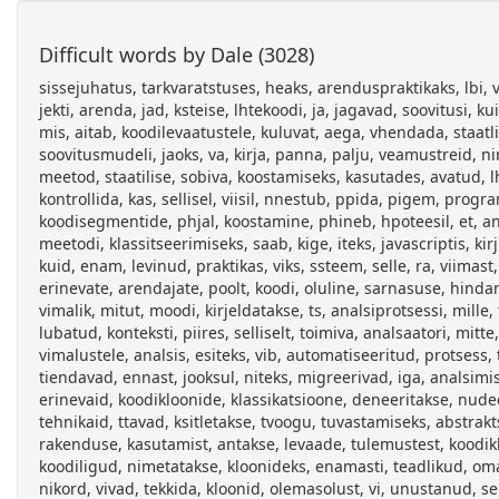
Difficult words by Dale (3028)
sissejuhatus, tarkvaratstuses, heaks, arenduspraktikaks, lbi, viia, korrapraseid, koodilevaatuseid, koodilevaatuse, kigus, loevad, pro, jekti, arenda, jad, ksteise, lhtekoodi, ja, jagavad, soovitusi, kuidas, seda, paremaks, muuta, lisaks, kasutatakse, ka, staatilist, analsi, mis, aitab, koodilevaatustele, kuluvat, aega, vhendada, staatlise, koodianalsi, triista, loomine, aga, kallis, sest, vastava, soovitusmudeli, jaoks, va, kirja, panna, palju, veamustreid, ning, programmeerimiskeelte, erinevad, esoleva, eesmrgiks, luua, meetod, staatilise, sobiva, koostamiseks, kasutades, avatud, lhtekoodiga, jektides, esinevaid, sarnaseid, koodisegmente, samuti, kontrollida, kas, sellisel, viisil, nnestub, ppida, pigem, programmeerimise, praktikaid, mida, saaks, kasuta, jale, soovitada, sarnaste, koodisegmentide, phjal, koostamine, phineb, hpoteesil, et, analsitavates, esineb, sagedamini, mustreid, kui, halbu, luues, efektiivse, meetodi, klassitseerimiseks, saab, kige, iteks, javascriptis, kirjutatud, programmis, muutujate, vrdlemiseks, kasutatud, operaatorit, kuid, enam, levinud, praktikas, viks, ssteem, selle, ra, viimast, kuna, treeningandmeteks, kasutatavad, jektid, sisaldavad, paljude, erinevate, arendajate, poolt, koodi, oluline, sarnasuse, hindamisel, oleks, arvestatud, programmeerimisstiilide, praktikatega, sama, vimalik, mitut, moodi, kirjeldatakse, ts, analsiprotsessi, mille, tlgitakse, lhtekood, lihtsasse, vahekeelde, vimaldatakse, liikumist, lubatud, konteksti, piires, selliselt, toimiva, analsaatori, mitte, ainult, ei, vhenda, jate, td, vaid, jab, tee, mitmetele, uutele, vimalustele, analsis, esiteks, vib, automatiseeritud, protsess, tuvastada, inimene, taipaks, kirjeldada, teiseks, vimaldab, triistu, tiendavad, ennast, jooksul, niteks, migreerivad, iga, analsimiseks, saadetud, faili, soovitusmudelisse, juurde, peatkis, vaadeldakse, erinevaid, koodikloonide, klassikatsioone, deneeritakse, nuded, nende, tuvastamise, tehnikale, tutvustatakse, enamlevinud, tehnikaid, ttavad, ksitletakse, tvoogu, tuvastamiseks, abstraktse, koodipuu, struktuur, meetodit, hindamiseks, arvestab, liikumisega, rakenduse, kasutamist, antakse, levaade, tulemustest, koodikloonid, kopeerimine, mugandamine, praktika, sel, tekivad, sarnased, koodiligud, nimetatakse, kloonideks, enamasti, teadlikud, oma, olevatest, kloonidest, programmi, arhitektuuris, olulisel, kohal, nikord, vivad, tekkida, kloonid, olemasolust, vi, unustanud, sellised, potensiaalseks, ohuallikaks, teeb, hiljem, muudatuse, klooni, isendi, juures, teises, kohas, muutmata, jda, vltimiseks, peaksid, kik, kavatsuslikud, olema, dokumenteeritud, uuringud, nitavad, tehakse, harva, tahtmatute, unustatud, leidmiseks, loodud, mitmeid, meetodeid, neil, teistes, valdkondades, nagu, plagiarismi, tuvastamisel, intellektuaalse, omandi, kaitses, staatilises, millest, vaatleme, kesolevas, klassikatsioon, jagatakse, formaalselt, kolme, klassi, tekstilised, koopiad, formaadi, kommentaaride, thimrkide, poolest, erineda, parameetrite, nimede, omavad, thendust, lausete, asukohad, olla, vahe, tuses, lauseid, lisatud, eemaldatud, triistad, peavad, tuvastama, vhemalt, tp, kloone, ks, hele, kopeerimist, tuleb, ette, seevastu, plagiaadi, piisab, sageli, esimest, tpi, kloonide, leidmisest, kolmandat, kloonipaar, koguni, kahe, erineva, inimese, lahendus, lesande, seetttu, kasutada, selleks, vlja, selgitada, milliseid, algoritme, kasutasid, tudengid, lahendamiseks, kuigi, ldjoontes, jagada, kolmeks, teksti, lekseemiphised, tehnikad, tuvastavad, ntaksiphised, semantikaphised, kiki, kasutavad, kombinatsiooni, mitmest, lhenemisest, koschke, sntaktilise, suksipuu, syntax, sux, algoritmis, kombineerinud, lekseemija, sntaksiphine, lhenemine, rakendamine, kasulikuks, triistaks, arendusprotsessi, mistmisel, teadlikult, kopeerib, kirjutab, sarnast, siis, ta, ldjuhul, laiskusest, kaalutletud, disainiotsusena, kopeeritud, kood, muutmist, uues, tle, yun, lin, teised, loonud, kontseptuaalse, ccdemon, jat, kopeerimisel, soovitades, talle, vimalikke, muudatusi, muudatusettepanekute, tegemiseks, otsib, triist, muudetava, koodiga, koodikloone, soovitab, muudatusettepanekutena, kloonides, sntaktilisi, erinevuseid, osutus, suutis, juhtudest, paljud, internetiphised, otsingumootorid, searchcode, sisestatud, lhtekoodile, teistest, koodifailidest, tulemuseks, kuvatakse, segmenti, koodifailid, milles, kattuvad, vtmesnad, vrvitud, saadud, otsingu, tulemusi, edukalt, korrigeerimiseks, intuitiivne, peab, ise, otsingutulemused, vaatama, sobivust, hindama, javascripti, veebiphiseid, staatilisi, analsaatoreid, heks, selliseks, jslint, kasulik, veebiliides, arendajatel, mugavalt, peamiselt, kontrollib, vasta