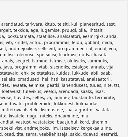
rsioonihaldusssteemi, lisatakse, jad, lasevad, oma, inferil, kontrollida, koodibaasi, lisavad, eelis, tuleneb, koheselt, kohas, arvab, viga, olevat, programmeerijale, kiirendab, erinevus, vahel, erinevast, tphimttest, otsib, mitme, vahelist, tingitud, kohtades, paiknevate, koosm, piisa, hele, koodireale, viitamisest, suudab, teha, jale, selgeks, kust, prineda, parem, kasutatavus, selgemaid, vihjeid, kohast, hakata, parandama, sisaldada, teavet, milline, puudu, suuremate, rakenduste, mahukas, raskesti, hallatav, globaalse, prdutakse, mitmetes, avastab, tenoline, vljastab, prdumise, prdumiste, suur, kogus, infot, interpreteerimise, keeruliseks, aeganudvaks, ldiselt, soovib, kirjutada, korrektset, suurem, infost, liigne, kuidagi, proovima, rhutada, viitab, piirkonnale, suurema, tenosusega, vrrelda, omavahel, kuvatud, hulkasid, erineb, selgelt, teistest, ttab, eelduste, kohaselt, igesti, erinev, mingi, mluprduse, selge, vihje, tenoliselt, phjustatud, ljundi, lihtsustamiseks, kuvada, esmalt, tavalisest, hlbivaid, kohtasid, alles, hiljem, soovi, kogu, tagasiside, varasemaltki, tekspidamisi, seelbi, tuua, tekspidamistest, kohti, sobib, tekspidamiseks, kombinatsioon, prdumisest, lukust, lhenemine, varem, osutunud, edukaks, viisil, kasutada, sarnaselt, artiklisbugs, deviant, lhenemisele, jrjestada, leitud, rjestuses, ettepoole, mluprdused, tekspidamine, vastavalt, nendest, prdumistest, tekspidamisele, vastavate, arvule, mluprdusi, kehtib, kehti, krgemal, jrjestuses, kvalitatiivse, selgus, hegi, htegi, lhtuvalt, selgemaks, kompaktsem, kuju, sellisele, hoiatusele, esitatakse, lukkudeta, eraldi, ridadel, koos, sellega, kuvatakse, lukuhulk, asemel, kompaktsemas, hoiatuses, mluprduste, lukke, implementatsioonsee, moditseerib, esimene, jaotis, selgitab, phjendab, tehnoloogilisi, valikuid, muudetud, arhitektuuri, loodud, konkreetset, parandamiseks, kasutatud, neljas, kttesaadav, jooksutada, tehnoloogilised, valikud, riista, arendamiseks, programmeerimiskeelt, ob, jektorienteeritud, paradigma, esitada, loomulikul, kujul, jektidena, virtuaalmasina, erineval, riistvaral, operatsioonissteemidel, hlpsalt, kasutusel, gradle, konstruktor, hallata, sltuvusi, lihtsustab, kasutamist, neile, google, guava, teeki, andmeid, lhemal, selgemal, programmeerimiskeskkond, intellij, stiili, soovitusi, mugavat, dokumentatsiooni, lugemist, tstab, efektiivsust, lpetades, alustatud, kiire, klahvikombinatsiooni, ide, paranenud, lhikese, realise, asukoht, potentsiaalne, muutujale, praegusel, juhul, regioon, mrgitud, regioonide, eraldatud, mingis, regioonis, kikidel, prdustel, regiooni, turvalised, sisalda, parandatav, aspekt, paistab, muutmata, nimelt, kirjutamisel, lugemisel, ohtlikud, julgelt, hoiatusest, jtta, hoiatus, loetavam, tal, varakult, koodirea, kahel, eeldades, suuremalt, jaolt, vita, lhema, toimuvad, samas, samade, lukkudega, tulemuseks, varasema, kuue, vormistuse, poolitatud, niliselt, kolm, arhitektuur, algoritm, lahendus, jab, parameetrina, joonisele, vastavat, lisa, sisse, moodustatakse, jekt, igast, sellisest, jektist, identi