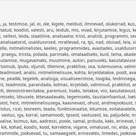
, nii, elda, perspektiivist, andmejooks, lim, iseseisev, kergekaaluline, protsess, erinevad, limed, jagavad, hist, mitmelimeliste, programmide, jooksevad, tu, samaaegselt, erinevates, limedes, jooksvad, osad, tita, sama, veebilehitseja, sakid, tidavad, eesmrki, titmine, toimuda, mitmes, sakis, oluline, omadus, vimaldab, viksema, kuluga, luua, protsesse, igal, jahetkel, jagada, arvutusressurssi, nendesse, osadesse, kige, rohkem, kaasnevad, ohud, programmeeritud, mitmelimelise, kitumine, tulemus, muutuda, ettearvamatuks, esineb, ttavat, mluaadressi, vhemalt, ks, neist, kirjutab, aadressile, luprdusi, organiseerida, kaitstud, lukuga, pseda, titma, peab, luku, enda, kasutusse, vtma, hte, lukku, vtta, korraga, ainult, teised, peavad, ootama, kuni, lukk, vabastatud, vtavad, enne, kindla, jagatud, prdumist, andmejooksu, toimu, prdub, vaid, id, joonis, lihtne, nidisprogramm, vea, sisaldab, nitena, joonisel, funktisoonismain, luuakse, uus, funktsioonistt_fun, kuna, mlemas, funktsioonis, loetakse, kirjutatakse, muutujamyglobalja, vetud, lukud, jrelikult, muutuja, prdumine, omakorda, thendab, toimuv, mluprdus, erinevate, limede, muudab, ettearvamatus, harva, soovitud, hea, andmejooksud, les, sarnased, vljund, lal, nidisprogrammi, vaata, jooniselt, nha, vljundis, kirjutamised, lugemised, phjustava, peal, tehtud, idisvljund, nf, whoop, hiljuti, avaldatud, avastav, paarikaupa, lukuhulkasid, lihtsa, vljundiga, kllaltki, sarnane, lemas, hoiatuse, phjustanud, mlukohale, kirja, pandud, koodiread, phjustavad, rida, kiiremini, peamine, koodiridade, otsimine, ikkagi, rea, numbri, jrgi, kirjas, pikemate, muuta, mistmise, aeganudvamaks, kindlust, kljest, lhemaks, lugeda, teisest, seega, olulist, lisainformatsiooni, vigade, parandamise, kasuks, kesoleva, vljastatud, lukuhulgad, suure, thtsusega, aitavad, informatsiooni, oluliselt, teisigi, analsaatoreid, cobe, locksmith, relay, neil, sarnasusi, lhenemisega, paraku, olnud, analsaatorite, vljundid, vrdluste, ktte, saadavad, lahenduse, leidminetriista, tulemuste, visualiseerimiseks, tarvis, puudujgid, tsta, uuritakse, varasemates, artiklites, kogutud, arenda, jate, tagasisidet, staatilistele, analsaatoritele, kokku, panna, tervikpildi, kasutatavusega, analsaatorist, puks, toob, varasemalt, teadusartiklite, eelneva, ideid, olemasolevat, jalikud, staatiliste, jaoks, olulised, ksimused, usaldusvrsus, valepositiivsete, tulemusete, hulk, aspektid, kes, analsaatorit, kasutab, nendele, huvitavad, praktiseerijat, vhem, formaalsed, eelmainitule, loetavus, hoiatuste, moditseeritavus, sobivus, arendusprotsessi, koht, arendusprotsessis, jms, relikult, sobivuse, hindamisel, kaaluga, microsofti, tta, empiirilisest, uuringust, tuleb, jaid, hirib, hoiatavad, snumid, selged, valepositiivseid, tulemusi, liiga, vaigistamise, vimalus, huvitaval, kombel, peetakse, ksikute, avastamata, jtmist, siit, jreldada, akadeemiliste, eesmrgid, lange, eesmrkidega, esimesed, pdlevad, tielikult, usaldusvrse, teisejrguline, pakkimine, olulise, info, peitmine, aitab, moditseeritavust, vhendab, lugemisele, kuluvat, aega, pakkimiseks, jalike, parameetrite, selgub, eelmainitud, vahelise, suhtluse, leidmist, olulisuselt, kolmandaks, lesandeks, keerukate, avastamiseks, ollakse, pikemaks, jaks, seks, kima, jtma, nitab, vastu, jatel, huvi, oleks, arendamisel, sobituks, tarkvaraarendamise, protsessi, isesse, jrku, laialt, kasutatava, vrdlus, gob, lintiga, rdluseks, vljundile, viimasel, thelepanu, alla, sattunud, staatilist, rma, facebook, arendatav, infer, pealkirja, asukoha, kirjelduse, kuus, nummerdatud, kirjeldatud, leitav, facebookis, kasutatakse, automaatselt, ve