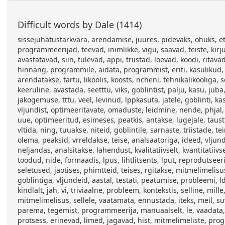
Difficult words by Dale (1414)
sissejuhatustarkvara, arendamise, juures, pidevaks, ohuks, et, ja, testimise, jal, ei, ole, kigele, meldud, ilmnevad, olukorrad, kus, arendatud, tarkvara, kitub, teisiti, kui, planeeritud, sest, programmeerijad, teevad, inimlikke, vigu, saavad, teiste, kirjutatud, koodist, valesti, aru, leidub, mis, vivad, kirjutamise, kigus, kergelt, tekkida, aga, lugemise, pruugi, olla, lihtsalt, avastatavad, siin, tulevad, appi, triistad, loevad, koodi, ritavad, sellest, leida, staatiline, analsaator, triist, analsib, programmi, seda, jooksutamata, staatilise, analsaatori, eesmrgiks, anda, hinnang, programmile, aidata, programmist, eriti, kasulikud, analsaatorid, usaldusvrsed, mratlevad, ra, tpi, nad, otsivad, leia, siis, vib, kindel, antud, programmis, leidu, goblint, mida, arendatakse, tartu, likoolis, koosts, ncheni, tehnikalikooliga, selle, mitmelimelistes, keeles, programmides, avastades, usaldusvrselt, andmejookse, selliseid, programmeerijal, endal, vga, keeruline, avastada, seetttu, viks, goblintist, palju, kasu, juba, praegu, triista, pidada, parimaks, omalaadseks, kuid, tema, akadeemilise, olemuse, spetsiilisi, teadmisi, nudva, kasuta, jakogemuse, tttu, veel, levinud, lppkasuta, jatele, goblinti, kasutamise, mugavamaks, muutmine, autori, panuseks, kasutatavuse, anals, seejrel, tstmine, tstmise, oluliseks, sammuks, vljundist, optimeeritavate, omaduste, leidmine, nende, phjal, toimub, lpuks, vljundi, ttlemine, praktilise, osa, tulemusena, valmis, java, programm, vtab, sisendiks, esialgse, annab, vlja, uue, optimeeritud, esimeses, peatkis, antakse, lugejale, taustteadmised, analsi, mitmelimelisuse, kohta, kirjeldatakse, poolt, avastatavaid, ehk, seletatakse, kuidas, lukkude, abil, saab, vltida, ning, tuuakse, niteid, goblintile, sarnaste, triistade, teine, peatkk, tegeleb, analsiga, visualiseerimise, loogika, leidmisega, selleks, omadused, hel, hsti, kasutataval, analsaatoril, olema, peaksid, vrreldakse, teise, analsaatoriga, ideed, vljundit, teadmiste, parandada, kolmas, kirjeldab, valminud, praktilist, andes, levaate, eelmise, peatki, lahendusest, tuues, nite, tst, neljandas, analsitakse, lahendust, kvalitatiivselt, kvantitatiivselt, demonstreeritakse, paremust, lisaks, leitakse, viis, kasutatavust, loetavust, tulevikus, veelgi, arendada, saaks, lisas, toodud, nide, formaadis, lpus, lihtlitsents, lput, reprodutseerimiseks, ldsusele, kttesaadavaks, tegemiseks, taustainfoantud, loetavuse, huvides, selles, va, jaminev, taustainfo, terminite, seletused, jaotises, phimtteid, teises, rgitakse, mitmelimelisusest, hest, mitmelimelisusega, kaasnevast, ohust, andmejooksust, seonduvate, probleemide, lukkudest, kolmandas, goblintiga, vljundeid, aastal, testati, peatumise, probleemi, ldistus, ricei, teoreem, teada, funktsionaalse, kitumise, esitatavatele, mittetriviaalsetele, ksimustele, saa, algoritmi, vastata, kindlalt, jah, vi, triviaalne, probleem, kontekstis, selline, mille, vastus, iga, korral, samamoodi, tpseid, vastuseid, ka, paljudele, mitte, kivatele, nagu, niteks, dnaamiline, mlu, mitmelimelisus, sellele, vaatamata, ennustada, iteks, meil, suvalise, ksimus, kas, aadressi, poole, samal, prduda, kaks, erinevat, kindlat, vastust, vastatakse, baasjuhul, kord, tihemini, parema, tegemist, programmeerija, manuaalselt, le, vaadata, kik, kohad, koodis, kood, korrektne, vigane, vimalusel